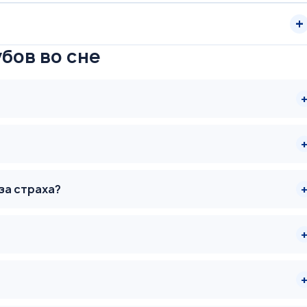
бов во сне
за страха?