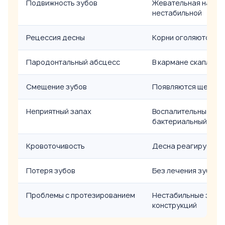
Подвижность зубов
Жевательная нагруз
нестабильной
Рецессия десны
Корни оголяются и 
Пародонтальный абсцесс
В кармане скаплива
Смещение зубов
Появляются щели и 
Неприятный запах
Воспалительные ка
бактериальный зап
Кровоточивость
Десна реагирует на
Потеря зубов
Без лечения зубы м
Проблемы с протезированием
Нестабильные зубы 
конструкций