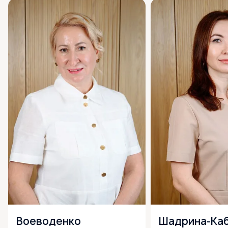
Воеводенко
Шадрина-Ка