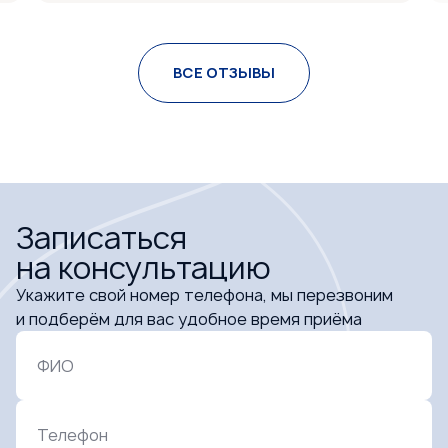
ь
на прием. Врач очень доходчиво объяснила, как
то
лечить, и очень точно поставила диагноз. Прием
прошел отлично.
ВСЕ ОТЗЫВЫ
.
Понравилось:
Теплый прием на входе в стоматологию.
Вежливый персонал. Профессионализм врачей
на высшем уровне.
Записаться
на консультацию
Укажите свой номер телефона, мы перезвоним
и подберём для вас удобное время приёма
ФИО
Телефон