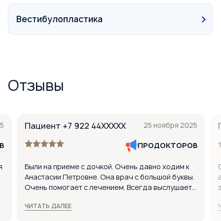
Вестибулопластика
Отзывы
5
Пациент +7 922 44XXXXX
25 ноября 2025
В
ПРОДОКТОРОВ
я
Были на приеме с дочкой. Очень давно ходим к
Анастасии Петровне. Она врач с большой буквы.
Очень помогает с лечением. Всегда выслушает и
пропишет эффективное лечение. Если выбирать
ЧИТАТЬ ДАЛЕЕ
ЛОР-врача, то только Анастасию Петровну!
Спасибо вам большое. Дочке нравится ходить