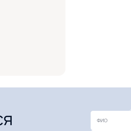
ся
ФИО