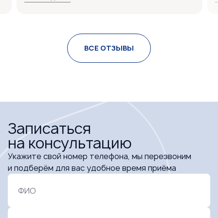
Спасибо вам большое. Дочке нравится ходить
ь
на прием. Врач очень доходчиво объяснила, как
то
лечить, и очень точно поставила диагноз. Прием
прошел отлично.
ВСЕ ОТЗЫВЫ
.
Понравилось:
Теплый прием на входе в стоматологию.
Вежливый персонал. Профессионализм врачей
на высшем уровне.
Записаться
на консультацию
Укажите свой номер телефона, мы перезвоним
и подберём для вас удобное время приёма
ФИО