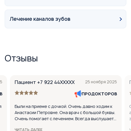
Лечение каналов зубов
Отзывы
5
Пациент +7 922 44XXXXX
25 ноября 2025
В
ПРОДОКТОРОВ
я
Были на приеме с дочкой. Очень давно ходим к
Анастасии Петровне. Она врач с большой буквы.
Очень помогает с лечением. Всегда выслушает и
пропишет эффективное лечение. Если выбирать
ЧИТАТЬ ДАЛЕЕ
ЛОР-врача, то только Анастасию Петровну!