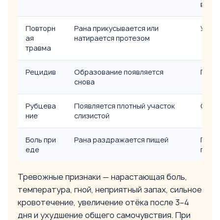
врач
Повторн
Рана прикусывается или
Устр
ая
натирается протезом
травма
Рецидив
Образование появляется
Пров
снова
Рубцева
Появляется плотный участок
Оцени
ние
слизистой
Боль при
Рана раздражается пищей
Перей
еде
прийт
Тревожные признаки — нарастающая боль,
температура, гной, неприятный запах, сильное
кровотечение, увеличение отёка после 3–4
дня и ухудшение общего самочувствия. При