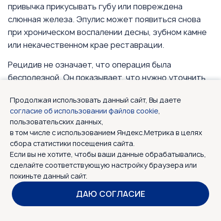
привычка прикусывать губу или повреждена
слюнная железа. Эпулис может появиться снова
при хроническом воспалении десны, зубном камне
или некачественном крае реставрации.
Рецидив не означает, что операция была
бесполезной. Он показывает, что нужно уточнить
диагноз, проверить гистологию, найти причину
Продолжая использовать данный сайт, Вы даете
травмы и выбрать более полный план лечения.
согласие об использовании файлов cookie
,
Частые вопросы об удалении
пользовательских данных,
образований во рту
в том числе с использованием Яндекс.Метрика в целях
сбора статистики посещения сайта.
Если вы не хотите, чтобы ваши данные обрабатывались,
Нужно ли удалять доброкачественное
сделайте соответствующую настройку браузера или
образование во рту?
покиньте данный сайт.
ДАЮ СОГЛАСИЕ
Больно ли удалять образование в
полости рта?