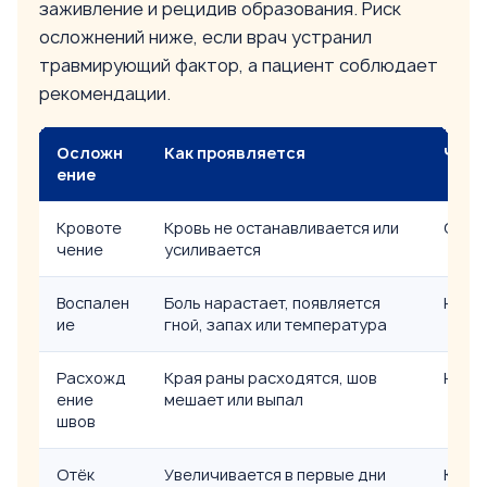
заживление и рецидив образования. Риск
осложнений ниже, если врач устранил
травмирующий фактор, а пациент соблюдает
рекомендации.
Осложн
Как проявляется
Что 
ение
Кровоте
Кровь не останавливается или
Связа
чение
усиливается
Воспален
Боль нарастает, появляется
Нуже
ие
гной, запах или температура
Расхожд
Края раны расходятся, шов
Не тр
ение
мешает или выпал
швов
Отёк
Увеличивается в первые дни
Конт