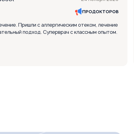
ПРОДОКТОРОВ
ечение. Пришли с аллергическим отеком, лечение
ательный подход. Суперврач с классным опытом.
од к ребёнку был найден сразу, сын потянулся.
ия ушла, продолжаем лечение дальше и
м ещё раз и только к этому врачу. 👍