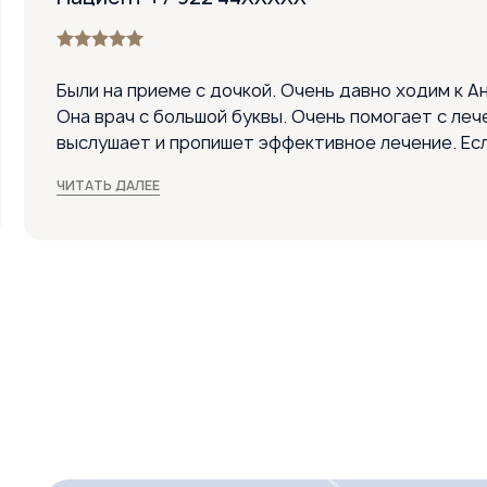
Были на приеме с дочкой. Очень давно ходим к А
Она врач с большой буквы. Очень помогает с леч
выслушает и пропишет эффективное лечение. Ес
врача, то только Анастасию Петровну! Спасибо 
ЧИТАТЬ ДАЛЕЕ
нравится ходить на прием. Врач очень доходчиво
лечить, и очень точно поставила диагноз. Прием
Понравилось:
Теплый прием на входе в стоматологию. Вежливы
Профессионализм врачей на высшем уровне.