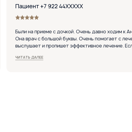
Пациент +7 922 44XXXXX
Были на приеме с дочкой. Очень давно ходим к А
Она врач с большой буквы. Очень помогает с леч
выслушает и пропишет эффективное лечение. Ес
врача, то только Анастасию Петровну! Спасибо 
ЧИТАТЬ ДАЛЕЕ
нравится ходить на прием. Врач очень доходчиво
лечить, и очень точно поставила диагноз. Прием
Понравилось:
Теплый прием на входе в стоматологию. Вежливы
Профессионализм врачей на высшем уровне.