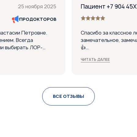
Пациент +7 904 45
25 ноября 2025
ПРОДОКТОРОВ
настасии Петровне.
Спасибо за классное л
ением. Всегда
замечательное, замеч
ли выбирать ЛОР-
👍
вам большое. Дочке
ЧИТАТЬ ДАЛЕЕ
 объяснила, как
Понравилось:
 прошел отлично.
Всё понравилось, подх
Аллергия после лечен
продувать ушки. Придё
й персонал.
ВСЕ ОТЗЫВЫ