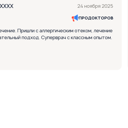
XXXXX
24 ноября 2025
ПРОДОКТОРОВ
ечение. Пришли с аллергическим отеком, лечение
ательный подход. Суперврач с классным опытом.
од к ребёнку был найден сразу, сын потянулся.
ия ушла, продолжаем лечение дальше и
м ещё раз и только к этому врачу. 👍