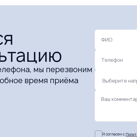
ся
ФИО
льтацию
Телефон
елефона, мы перезвоним
добное время приёма
Ваш коммента
Я согласен с
Полит