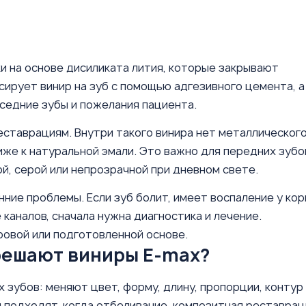
и на основе дисиликата лития, которые закрывают
сирует винир на зуб с помощью адгезивного цемента, а
оседние зубы и пожелания пациента.
ставрациям. Внутри такого винира нет металлическог
иже к натуральной эмали. Это важно для передних зубо
й, серой или непрозрачной при дневном свете.
нние проблемы. Если зуб болит, имеет воспаление у кор
каналов, сначала нужна диагностика и лечение.
овой или подготовленной основе.
решают виниры E-max?
 зубов: меняют цвет, форму, длину, пропорции, контур
 подходят, когда отбеливание, композитная реставрац