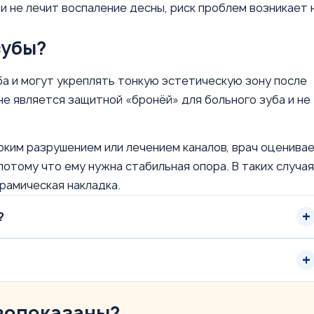
и не лечит воспаление десны, риск проблем возникает 
зубы?
а и могут укреплять тонкую эстетическую зону после
не является защитной «бронёй» для больного зуба и не
оким разрушением или лечением каналов, врач оценива
потому что ему нужна стабильная опора. В таких случа
рамическая накладка.
?
вопоказаны?