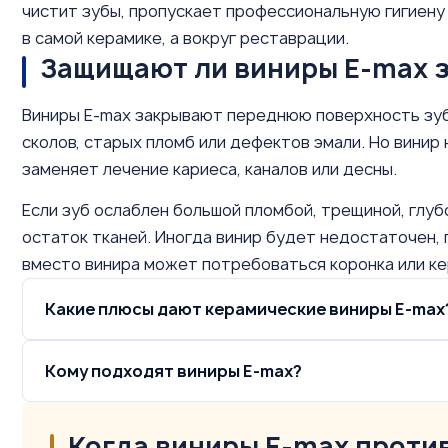
чистит зубы, пропускает профессиональную гигиену 
в самой керамике, а вокруг реставрации.
Защищают ли виниры E-max 
Виниры E-max закрывают переднюю поверхность зуб
сколов, старых пломб или дефектов эмали. Но винир 
заменяет лечение кариеса, каналов или десны.
Если зуб ослаблен большой пломбой, трещиной, глуб
остаток тканей. Иногда винир будет недостаточен, 
вместо винира может потребоваться коронка или ке
Какие плюсы дают керамические виниры E-max
Кому подходят виниры E-max?
Когда виниры E-max проти