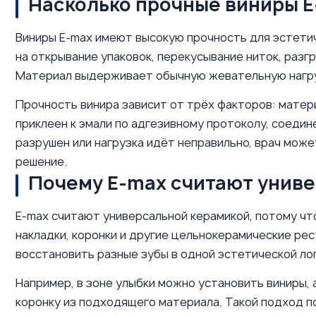
Насколько прочные виниры 
Виниры E-max имеют высокую прочность для эстетич
на открывание упаковок, перекусывание ниток, разг
Материал выдерживает обычную жевательную нагруз
Прочность винира зависит от трёх факторов: матери
приклеен к эмали по адгезивному протоколу, соедин
разрушен или нагрузка идёт неправильно, врач може
решение.
Почему E-max считают унив
E-max считают универсальной керамикой, потому что 
накладки, коронки и другие цельнокерамические рес
восстановить разные зубы в одной эстетической лог
Например, в зоне улыбки можно установить виниры, 
коронку из подходящего материала. Такой подход п