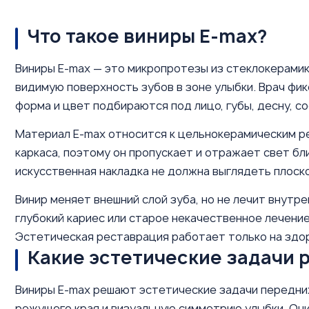
Что такое виниры E-max?
Виниры E-max — это микропротезы из стеклокерамик
видимую поверхность зубов в зоне улыбки. Врач фик
форма и цвет подбираются под лицо, губы, десну, с
Материал E-max относится к цельнокерамическим ре
каркаса, поэтому он пропускает и отражает свет бл
искусственная накладка не должна выглядеть плоско
Винир меняет внешний слой зуба, но не лечит внутре
глубокий кариес или старое некачественное лечение 
Эстетическая реставрация работает только на здор
Какие эстетические задачи 
Виниры E-max решают эстетические задачи передних
режущего края и визуальную симметрию улыбки. Они