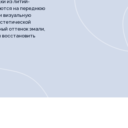
ки из литий-
уются на переднюю
 и визуальную
эстетической
ный оттенок эмали,
и восстановить