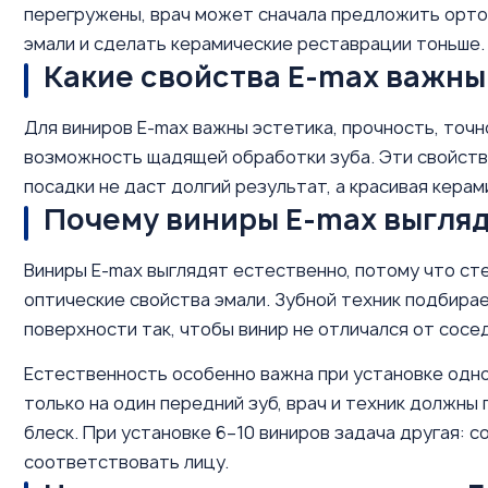
перегружены, врач может сначала предложить орто
эмали и сделать керамические реставрации тоньше.
Какие свойства E-max важны
Для виниров E-max важны эстетика, прочность, точ
возможность щадящей обработки зуба. Эти свойств
посадки не даст долгий результат, а красивая кера
Почему виниры E-max выгляд
Виниры E-max выглядят естественно, потому что ст
оптические свойства эмали. Зубной техник подбира
поверхности так, чтобы винир не отличался от сосед
Естественность особенно важна при установке одног
только на один передний зуб, врач и техник должны
блеск. При установке 6–10 виниров задача другая: 
соответствовать лицу.