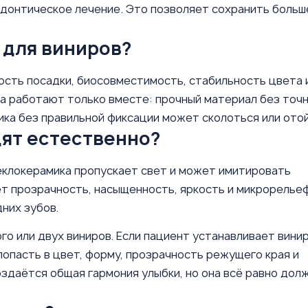
донтическое лечение. Это позволяет сохранить больш
 для виниров?
ность посадки, биосовместимость, стабильность цвета 
а работают только вместе: прочный материал без точ
мика без правильной фиксации может сколоться или ото
ят естественно?
еклокерамика пропускает свет и может имитировать
ет прозрачность, насыщенность, яркость и микрорелье
них зубов.
о или двух виниров. Если пациент устанавливает вини
 попасть в цвет, форму, прозрачность режущего края и
создаётся общая гармония улыбки, но она всё равно дол