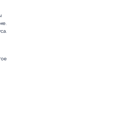
ы
ме.
са.
гое