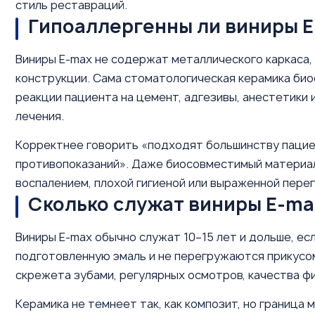
стиль реставраций.
Гипоаллергенны ли виниры 
Виниры E-max не содержат металлического каркаса, 
конструкции. Сама стоматологическая керамика био
реакции пациента на цемент, адгезивы, анестетики 
лечения.
Корректнее говорить «подходят большинству пацие
противопоказаний». Даже биосовместимый материал 
воспалением, плохой гигиеной или выраженной перег
Сколько служат виниры E-ma
Виниры E-max обычно служат 10–15 лет и дольше, ес
подготовленную эмаль и не перегружаются прикусом.
скрежета зубами, регулярных осмотров, качества фи
Керамика не темнеет так, как композит, но граница