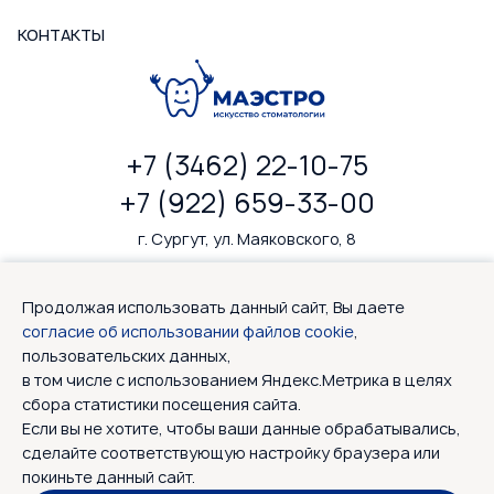
КОНТАКТЫ
+7 (3462) 22-10-75
+7 (922) 659-33-00
г. Сургут, ул. Маяковского, 8
ПН-ПТ: 9—20, СБ: 9—18
Продолжая использовать данный сайт, Вы даете
согласие об использовании файлов cookie
,
пользовательских данных,
в том числе с использованием Яндекс.Метрика в целях
сбора статистики посещения сайта.
Если вы не хотите, чтобы ваши данные обрабатывались,
Лицензия №Л041-01193-86/00377626 от 28.04.2012
сделайте соответствующую настройку браузера или
Политика конфиденциальности
покиньте данный сайт.