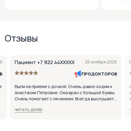
Отзывы
5
Пациент +7 922 44XXXXX
25 ноября 2025
В
ПРОДОКТОРОВ
я
Были на приеме с дочкой. Очень давно ходим к
Анастасии Петровне. Она врач с большой буквы.
Очень помогает с лечением. Всегда выслушает и
пропишет эффективное лечение. Если выбирать
ЧИТАТЬ ДАЛЕЕ
ЛОР-врача, то только Анастасию Петровну!
Спасибо вам большое. Дочке нравится ходить
ь
на прием. Врач очень доходчиво объяснила, как
то
лечить, и очень точно поставила диагноз. Прием