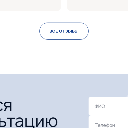
 прошел отлично.
Всё понравилось, подх
Аллергия после лечен
продувать ушки. Придё
й персонал.
ВСЕ ОТЗЫВЫ
ся
ФИО
льтацию
Телефон