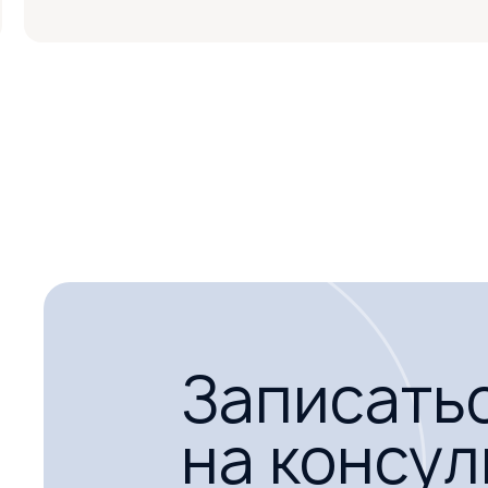
лечить, и очень точно поставила диагноз. Прием
Понравилось:
Теплый прием на входе в стоматологию. Вежливы
Профессионализм врачей на высшем уровне.
Записать
на консу