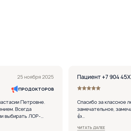
Пациент +7 904 45
25 ноября 2025
ПРОДОКТОРОВ
настасии Петровне.
Спасибо за классное л
ением. Всегда
замечательное, замеч
ли выбирать ЛОР-
👍
вам большое. Дочке
ЧИТАТЬ ДАЛЕЕ
 объяснила, как
Понравилось: