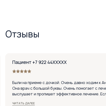
Отзывы
Пациент +7 922 44XXXXX
Были на приеме с дочкой. Очень давно ходим к А
Она врач с большой буквы. Очень помогает с леч
выслушает и пропишет эффективное лечение. Ес
врача, то только Анастасию Петровну! Спасибо 
ЧИТАТЬ ДАЛЕЕ
нравится ходить на прием. Врач очень доходчиво