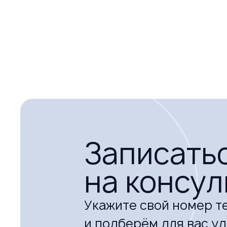
Понравилось:
Теплый прием на входе в стоматологию. Вежливы
Профессионализм врачей на высшем уровне.
Записать
на консу
Укажите свой номер т
и подберём для вас у