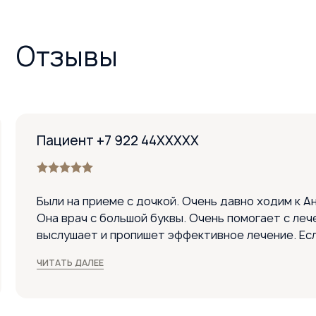
Отзывы
Пациент +7 922 44XXXXX
Были на приеме с дочкой. Очень давно ходим к А
Она врач с большой буквы. Очень помогает с леч
выслушает и пропишет эффективное лечение. Ес
врача, то только Анастасию Петровну! Спасибо 
ЧИТАТЬ ДАЛЕЕ
нравится ходить на прием. Врач очень доходчиво
лечить, и очень точно поставила диагноз. Прием