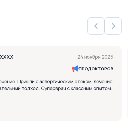
XXXXX
24 ноября 2025
ПРОДОКТОРОВ
ечение. Пришли с аллергическим отеком, лечение
ательный подход. Суперврач с классным опытом.
од к ребёнку был найден сразу, сын потянулся.
ия ушла, продолжаем лечение дальше и