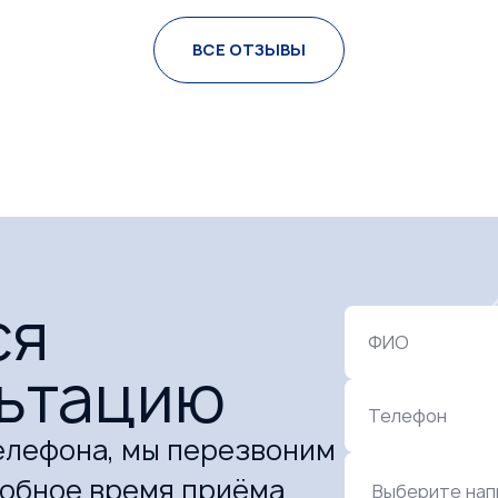
продувать ушки. Придё
й персонал.
ВСЕ ОТЗЫВЫ
ся
ФИО
льтацию
Телефон
елефона, мы перезвоним
добное время приёма