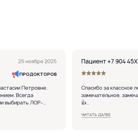
Пациент +7 904 45
25 ноября 2025
ПРОДОКТОРОВ
настасии Петровне.
Спасибо за классное л
ением. Всегда
замечательное, замеч
ли выбирать ЛОР-
👍
вам большое. Дочке
ЧИТАТЬ ДАЛЕЕ
 объяснила, как
Понравилось:
 прошел отлично.
Всё понравилось, подх
Аллергия после лечен