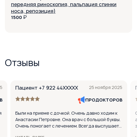
передняя риноскопия, пальпация спинки
носа, репозиция)
₽
1500
Отзывы
5
Пациент +7 922 44XXXXX
25 ноября 2025
В
ПРОДОКТОРОВ
я
Были на приеме с дочкой. Очень давно ходим к
Анастасии Петровне. Она врач с большой буквы.
Очень помогает с лечением. Всегда выслушает и
пропишет эффективное лечение. Если выбирать