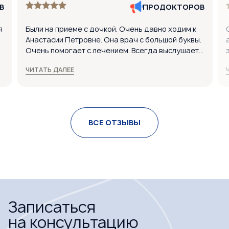
В
ПРОДОКТОРОВ
я
Были на приеме с дочкой. Очень давно ходим к
Анастасии Петровне. Она врач с большой буквы.
Очень помогает с лечением. Всегда выслушает и
пропишет эффективное лечение. Если выбирать
ЧИТАТЬ ДАЛЕЕ
ЛОР-врача, то только Анастасию Петровну!
Спасибо вам большое. Дочке нравится ходить
ь
на прием. Врач очень доходчиво объяснила, как
то
лечить, и очень точно поставила диагноз. Прием
прошел отлично.
ВСЕ ОТЗЫВЫ
.
Понравилось:
Теплый прием на входе в стоматологию.
Вежливый персонал. Профессионализм врачей
на высшем уровне.
Записаться
на консультацию